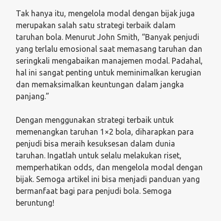
Tak hanya itu, mengelola modal dengan bijak juga
merupakan salah satu strategi terbaik dalam
taruhan bola. Menurut John Smith, “Banyak penjudi
yang terlalu emosional saat memasang taruhan dan
seringkali mengabaikan manajemen modal. Padahal,
hal ini sangat penting untuk meminimalkan kerugian
dan memaksimalkan keuntungan dalam jangka
panjang.”
Dengan menggunakan strategi terbaik untuk
memenangkan taruhan 1×2 bola, diharapkan para
penjudi bisa meraih kesuksesan dalam dunia
taruhan. Ingatlah untuk selalu melakukan riset,
memperhatikan odds, dan mengelola modal dengan
bijak. Semoga artikel ini bisa menjadi panduan yang
bermanfaat bagi para penjudi bola. Semoga
beruntung!