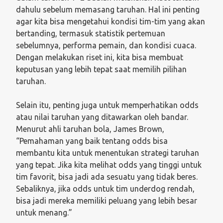
dahulu sebelum memasang taruhan. Hal ini penting
agar kita bisa mengetahui kondisi tim-tim yang akan
bertanding, termasuk statistik pertemuan
sebelumnya, performa pemain, dan kondisi cuaca.
Dengan melakukan riset ini, kita bisa membuat
keputusan yang lebih tepat saat memilih pilihan
taruhan.
Selain itu, penting juga untuk memperhatikan odds
atau nilai taruhan yang ditawarkan oleh bandar.
Menurut ahli taruhan bola, James Brown,
“Pemahaman yang baik tentang odds bisa
membantu kita untuk menentukan strategi taruhan
yang tepat. Jika kita melihat odds yang tinggi untuk
tim favorit, bisa jadi ada sesuatu yang tidak beres.
Sebaliknya, jika odds untuk tim underdog rendah,
bisa jadi mereka memiliki peluang yang lebih besar
untuk menang.”