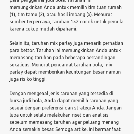
memungkinkan Anda untuk memilih tim tuan rumah
(1), tim tamu (2), atau hasil imbang (x). Menurut
sumber terpercaya, taruhan 1×2 cocok untuk pemula
karena cukup mudah dipahami.
Selain itu, taruhan mix parlay juga menarik perhatian
para bettor. Taruhan ini memungkinkan Anda untuk
memasang taruhan pada beberapa pertandingan
sekaligus. Menurut pengamat taruhan bola, mix
parlay dapat memberikan keuntungan besar namun
juga risiko tinggi.
Dengan mengenal jenis taruhan yang tersedia di
bursa judi bola, Anda dapat memilih taruhan yang
sesuai dengan preferensi dan strategi Anda. Jangan
lupa untuk selalu melakukan riset dan analisis
sebelum memasang taruhan agar peluang menang
Anda semakin besar. Semoga artikel ini bermanfaat