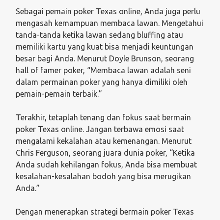
Sebagai pemain poker Texas online, Anda juga perlu
mengasah kemampuan membaca lawan. Mengetahui
tanda-tanda ketika lawan sedang bluffing atau
memiliki kartu yang kuat bisa menjadi keuntungan
besar bagi Anda. Menurut Doyle Brunson, seorang
hall of famer poker, “Membaca lawan adalah seni
dalam permainan poker yang hanya dimiliki oleh
pemain-pemain terbaik.”
Terakhir, tetaplah tenang dan fokus saat bermain
poker Texas online. Jangan terbawa emosi saat
mengalami kekalahan atau kemenangan. Menurut
Chris Ferguson, seorang juara dunia poker, “Ketika
Anda sudah kehilangan fokus, Anda bisa membuat
kesalahan-kesalahan bodoh yang bisa merugikan
Anda.”
Dengan menerapkan strategi bermain poker Texas