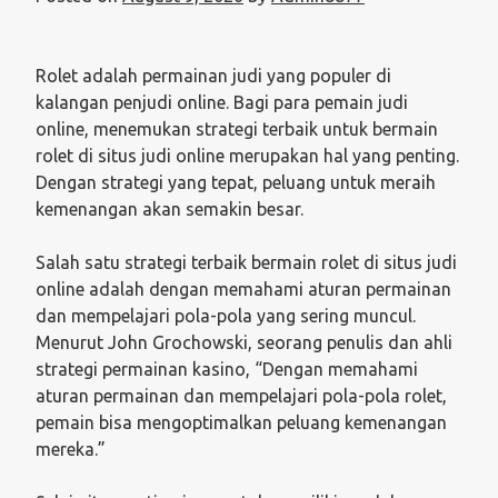
Rolet adalah permainan judi yang populer di
kalangan penjudi online. Bagi para pemain judi
online, menemukan strategi terbaik untuk bermain
rolet di situs judi online merupakan hal yang penting.
Dengan strategi yang tepat, peluang untuk meraih
kemenangan akan semakin besar.
Salah satu strategi terbaik bermain rolet di situs judi
online adalah dengan memahami aturan permainan
dan mempelajari pola-pola yang sering muncul.
Menurut John Grochowski, seorang penulis dan ahli
strategi permainan kasino, “Dengan memahami
aturan permainan dan mempelajari pola-pola rolet,
pemain bisa mengoptimalkan peluang kemenangan
mereka.”