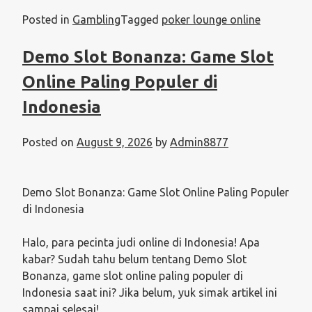
Posted in
Gambling
Tagged
poker lounge online
Demo Slot Bonanza: Game Slot
Online Paling Populer di
Indonesia
Posted on
August 9, 2026
by
Admin8877
Demo Slot Bonanza: Game Slot Online Paling Populer
di Indonesia
Halo, para pecinta judi online di Indonesia! Apa
kabar? Sudah tahu belum tentang Demo Slot
Bonanza, game slot online paling populer di
Indonesia saat ini? Jika belum, yuk simak artikel ini
sampai selesai!