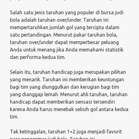
Salah satu jenis taruhan yang populer di bursa judi
bola adalah taruhan over/under. Taruhan ini
mempertaruhkan jumlah gol yang tercipta dalam
satu pertandingan. Menurut pakar taruhan bola,
taruhan over/under dapat memperbesar peluang
Anda untuk menang jika Anda memahami statistik
dan performa kedua tim.
Selain itu, taruhan handicap juga merupakan pilihan
yang menarik. Taruhan ini memberikan keuntungan
bagi tim yang diunggulkan dan kerugian bagi tim
yang dianggap lemah. Menurut ahli taruhan, taruhan
handicap dapat memberikan sensasi tersendiri
karena Anda harus menebak selisih gol antara kedua
tim.
Tak ketinggalan, taruhan 1×2 juga menjadi favorit
para penggemar judi bola. Taruhan ini