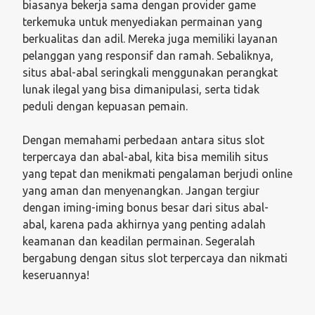
biasanya bekerja sama dengan provider game
terkemuka untuk menyediakan permainan yang
berkualitas dan adil. Mereka juga memiliki layanan
pelanggan yang responsif dan ramah. Sebaliknya,
situs abal-abal seringkali menggunakan perangkat
lunak ilegal yang bisa dimanipulasi, serta tidak
peduli dengan kepuasan pemain.
Dengan memahami perbedaan antara situs slot
terpercaya dan abal-abal, kita bisa memilih situs
yang tepat dan menikmati pengalaman berjudi online
yang aman dan menyenangkan. Jangan tergiur
dengan iming-iming bonus besar dari situs abal-
abal, karena pada akhirnya yang penting adalah
keamanan dan keadilan permainan. Segeralah
bergabung dengan situs slot terpercaya dan nikmati
keseruannya!