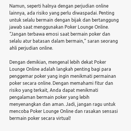
Namun, seperti halnya dengan perjudian online
lainnya, ada risiko yang perlu diwaspadai. Penting
untuk selalu bermain dengan bijak dan bertanggung
jawab saat menggunakan Poker Lounge Online.
“Jangan terbawa emosi saat bermain poker dan
selalu atur batasan dalam bermain,” saran seorang
ahli perjudian online.
Dengan demikian, mengenal lebih dekat Poker
Lounge Online adalah langkah penting bagi para
penggemar poker yang ingin menikmati permainan
poker secara online. Dengan memahami fitur dan
risiko yang terkait, Anda dapat menikmati
pengalaman bermain poker yang lebih
menyenangkan dan aman. Jadi, jangan ragu untuk
mencoba Poker Lounge Online dan rasakan sensasi
bermain poker secara virtual!