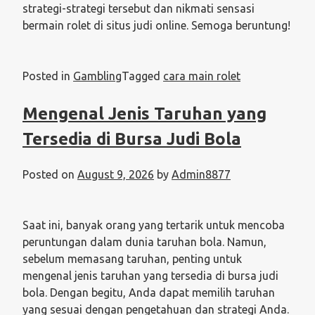
strategi-strategi tersebut dan nikmati sensasi
bermain rolet di situs judi online. Semoga beruntung!
Posted in
Gambling
Tagged
cara main rolet
Mengenal Jenis Taruhan yang
Tersedia di Bursa Judi Bola
Posted on
August 9, 2026
by
Admin8877
Saat ini, banyak orang yang tertarik untuk mencoba
peruntungan dalam dunia taruhan bola. Namun,
sebelum memasang taruhan, penting untuk
mengenal jenis taruhan yang tersedia di bursa judi
bola. Dengan begitu, Anda dapat memilih taruhan
yang sesuai dengan pengetahuan dan strategi Anda.