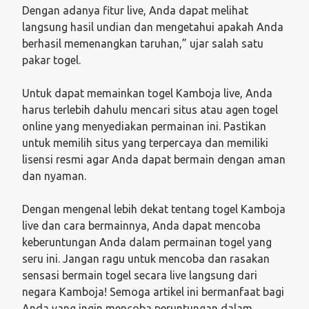
Dengan adanya fitur live, Anda dapat melihat
langsung hasil undian dan mengetahui apakah Anda
berhasil memenangkan taruhan,” ujar salah satu
pakar togel.
Untuk dapat memainkan togel Kamboja live, Anda
harus terlebih dahulu mencari situs atau agen togel
online yang menyediakan permainan ini. Pastikan
untuk memilih situs yang terpercaya dan memiliki
lisensi resmi agar Anda dapat bermain dengan aman
dan nyaman.
Dengan mengenal lebih dekat tentang togel Kamboja
live dan cara bermainnya, Anda dapat mencoba
keberuntungan Anda dalam permainan togel yang
seru ini. Jangan ragu untuk mencoba dan rasakan
sensasi bermain togel secara live langsung dari
negara Kamboja! Semoga artikel ini bermanfaat bagi
Anda yang ingin mencoba peruntungan dalam