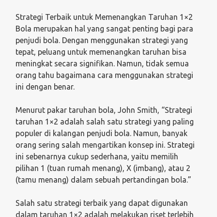
Strategi Terbaik untuk Memenangkan Taruhan 1×2
Bola merupakan hal yang sangat penting bagi para
penjudi bola. Dengan menggunakan strategi yang
tepat, peluang untuk memenangkan taruhan bisa
meningkat secara signifikan. Namun, tidak semua
orang tahu bagaimana cara menggunakan strategi
ini dengan benar.
Menurut pakar taruhan bola, John Smith, “Strategi
taruhan 1×2 adalah salah satu strategi yang paling
populer di kalangan penjudi bola. Namun, banyak
orang sering salah mengartikan konsep ini. Strategi
ini sebenarnya cukup sederhana, yaitu memilih
pilihan 1 (tuan rumah menang), X (imbang), atau 2
(tamu menang) dalam sebuah pertandingan bola.”
Salah satu strategi terbaik yang dapat digunakan
dalam taruhan 1×2 adalah melakukan riset terlebih