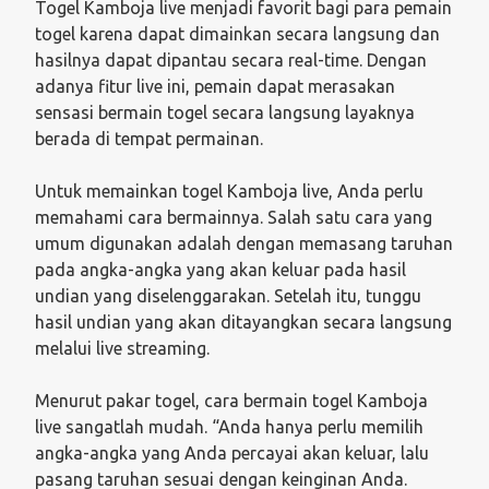
Togel Kamboja live menjadi favorit bagi para pemain
togel karena dapat dimainkan secara langsung dan
hasilnya dapat dipantau secara real-time. Dengan
adanya fitur live ini, pemain dapat merasakan
sensasi bermain togel secara langsung layaknya
berada di tempat permainan.
Untuk memainkan togel Kamboja live, Anda perlu
memahami cara bermainnya. Salah satu cara yang
umum digunakan adalah dengan memasang taruhan
pada angka-angka yang akan keluar pada hasil
undian yang diselenggarakan. Setelah itu, tunggu
hasil undian yang akan ditayangkan secara langsung
melalui live streaming.
Menurut pakar togel, cara bermain togel Kamboja
live sangatlah mudah. “Anda hanya perlu memilih
angka-angka yang Anda percayai akan keluar, lalu
pasang taruhan sesuai dengan keinginan Anda.