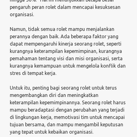
pengaruh peran rolet dalam mencapai kesuksesan
organisasi.
Namun, tidak semua rolet mampu menjalankan
perannya dengan baik. Ada beberapa faktor yang
dapat mempengaruhi kinerja seorang rolet, seperti
kurangnya keterampilan kepemimpinan, kurangnya
pemahaman tentang visi dan misi organisasi, serta
kurangnya kemampuan untuk mengelola konflik dan
stres di tempat kerja.
Untuk itu, penting bagi seorang rolet untuk terus
mengembangkan diri dan meningkatkan
keterampilan kepemimpinannya. Seorang rolet harus
mampu beradaptasi dengan perubahan yang terjadi
di lingkungan kerja, memotivasi tim untuk mencapai
tujuan bersama, dan mampu mengambil keputusan
yang tepat untuk kebaikan organisasi.