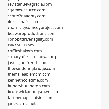
revistanuevagrecia.com
stjames-church.com
scotty2naughty.com
doreeshafrir.com
charmcitycomedyproject.com
beawareproductions.com
contextdrivenagility.com
ibikeoulu.com
coffinshakers.com
stmaryofczestochowa.org
justicejudifrench.com
thewanderingbridge.com
themalleablemom.com
kennethcoletime.com
hungryburlington.com
brunswickatlongstown.com
tartinemaplecuisine.com
janekramer.net