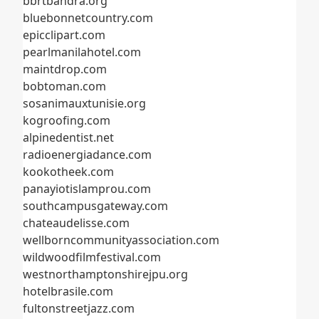
bbrtbandra.org
bluebonnetcountry.com
epicclipart.com
pearlmanilahotel.com
maintdrop.com
bobtoman.com
sosanimauxtunisie.org
kogroofing.com
alpinedentist.net
radioenergiadance.com
kookotheek.com
panayiotislamprou.com
southcampusgateway.com
chateaudelisse.com
wellborncommunityassociation.com
wildwoodfilmfestival.com
westnorthamptonshirejpu.org
hotelbrasile.com
fultonstreetjazz.com