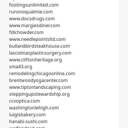
footingsunlimited.com
runsnoqualmie.com
www.docsdrugs.com
www.margiesdiner.com
fdlchowder.com
www.needlepointsltd.com
bullandbirdsteakhouse.com
lascolinasplasticsurgery.com
www.cliftonheritage.org
sma43.org
remodelingchicagoonline.com
brentwoodyogacenter.com
www.tiptonlandscaping.com
steppingupstewardship.org
ccvoptica.com
washingtonlehigh.com
luigisbakery.com
hanabi-sushi.com