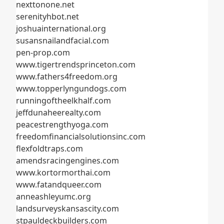
nexttonone.net
serenityhbot.net
joshuainternational.org
susansnailandfacial.com
pen-prop.com
www.tigertrendsprinceton.com
www.fathers4freedom.org
www.topperlyngundogs.com
runningoftheelkhalf.com
jeffdunaheerealty.com
peacestrengthyoga.com
freedomfinancialsolutionsinc.com
flexfoldtraps.com
amendsracingengines.com
www.kortormorthai.com
www.fatandqueer.com
anneashleyumc.org
landsurveyskansascity.com
stpauldeckbuilders.com