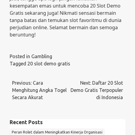
kesempatan emas untuk mencoba 20 Slot Demo
Gratis sekarang juga! Nikmati sensasi bermain
tanpa batas dan temukan slot favoritmu di dunia
perjudian online. Selamat bermain dan semoga
beruntung!
Posted in
Gambling
Tagged
20 slot demo gratis
Post
Previous:
Cara
Next:
Daftar 20 Slot
navigation
Menghitung Angka Togel
Demo Gratis Terpopuler
Secara Akurat
di Indonesia
Recent Posts
Peran Rolet dalam Meningkatkan Kinerja Organisasi