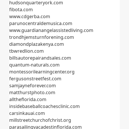
hudsonquarteryork.com
fibota.com
www.cdgerba.com
parunocentraldemusica.com
www.guardianangelassistedliving.com
trondhjemsturnforening.com
diamondplazakenya.com
tbwredlion.com
billsautorepairandsales.com
quantum-naturals.com
montessorilearningcenter.org
fergusonstreetfest.com
samjayneforever.com
matthurstphoto.com
alltheflorida.com
insidebaseballcoachesclinic.com
carsinkauai.com
millstreetchurchofchrist.org
parasailingvacadestinflorida.com