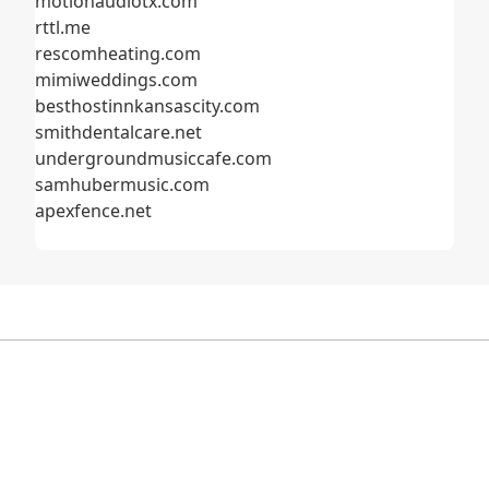
motionaudiotx.com
rttl.me
rescomheating.com
mimiweddings.com
besthostinnkansascity.com
smithdentalcare.net
undergroundmusiccafe.com
samhubermusic.com
apexfence.net