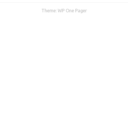
Theme:
WP One Pager