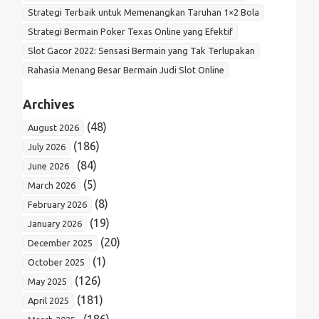
Strategi Terbaik untuk Memenangkan Taruhan 1×2 Bola
Strategi Bermain Poker Texas Online yang Efektif
Slot Gacor 2022: Sensasi Bermain yang Tak Terlupakan
Rahasia Menang Besar Bermain Judi Slot Online
Archives
(48)
August 2026
(186)
July 2026
(84)
June 2026
(5)
March 2026
(8)
February 2026
(19)
January 2026
(20)
December 2025
(1)
October 2025
(126)
May 2025
(181)
April 2025
(186)