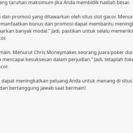
asang taruhan maksimum jika Anda membidik hadiah besar.
 dan promosi yang ditawarkan oleh situs slot gacor. Menur
 “Memanfaatkan bonus dan promosi dapat membantu mening
rkan banyak modal.” Jadi, pastikan untuk selalu memerik
or.
ermain. Menurut Chris Moneymaker, seorang juara poker dun
m mencapai kesuksesan dalam perjudian.” Jadi, tetaplah fo
cor.
 dapat meningkatkan peluang Anda untuk menang di situs 
 dan bertanggung jawab saat bermain!