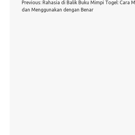
Post
Previous:
Rahasia di Balik Buku Mimpi Togel: Cara
navigation
dan Menggunakan dengan Benar