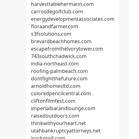
harvesttablehermann.com
carrosdegolfclub.com
energydevelopmentassociates.com
floraandfarmer.com
s3fsolutions.com
brevardbeachhomes.com
escapefromtheivorytower.com
743southchadwick.com
india-northeast.com
roofing-palmbeach.com
dontfightthefuture.com
arnoldhomesltd.com
coloredpencilcentral.com
cliftonfilmfest.com
imperialbarandlounge.com
raisedoutdoors.com
thinkwithyourheart.net
utahbankruptcyattorneys.net
irocknroll.com