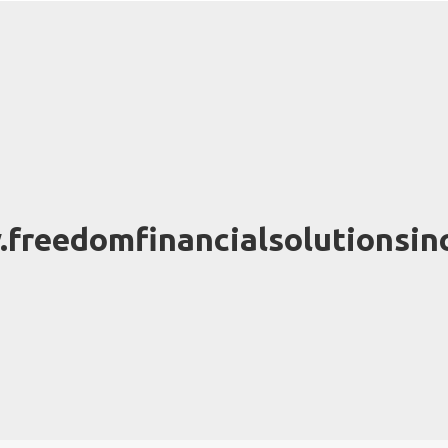
freedomfinancialsolutionsin