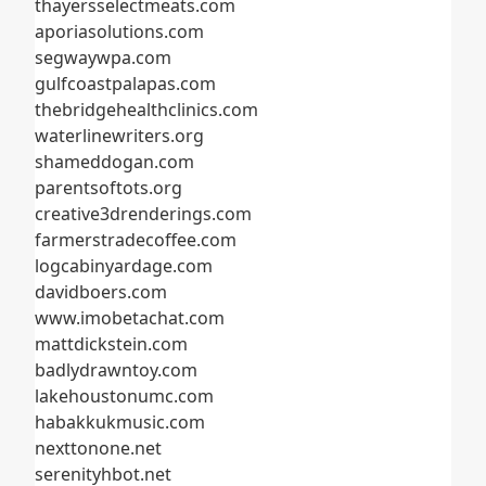
thayersselectmeats.com
aporiasolutions.com
segwaywpa.com
gulfcoastpalapas.com
thebridgehealthclinics.com
waterlinewriters.org
shameddogan.com
parentsoftots.org
creative3drenderings.com
farmerstradecoffee.com
logcabinyardage.com
davidboers.com
www.imobetachat.com
mattdickstein.com
badlydrawntoy.com
lakehoustonumc.com
habakkukmusic.com
nexttonone.net
serenityhbot.net