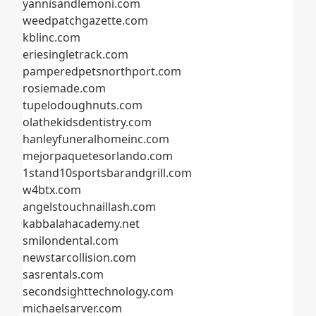
yannisandlemoni.com
weedpatchgazette.com
kblinc.com
eriesingletrack.com
pamperedpetsnorthport.com
rosiemade.com
tupelodoughnuts.com
olathekidsdentistry.com
hanleyfuneralhomeinc.com
mejorpaquetesorlando.com
1stand10sportsbarandgrill.com
w4btx.com
angelstouchnaillash.com
kabbalahacademy.net
smilondental.com
newstarcollision.com
sasrentals.com
secondsighttechnology.com
michaelsarver.com