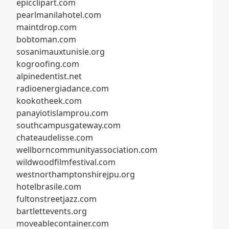
epicclipart.com
pearlmanilahotel.com
maintdrop.com
bobtoman.com
sosanimauxtunisie.org
kogroofing.com
alpinedentist.net
radioenergiadance.com
kookotheek.com
panayiotislamprou.com
southcampusgateway.com
chateaudelisse.com
wellborncommunityassociation.com
wildwoodfilmfestival.com
westnorthamptonshirejpu.org
hotelbrasile.com
fultonstreetjazz.com
bartlettevents.org
moveablecontainer.com