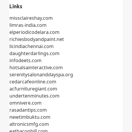
Links
missclaireshay.com
limras-india.com
elperiodicodelara.com
richiesbodyandpaint.net
licindiachennai.com
daughterdarlings.com
infodeets.com
hotsalsainteractive.com
serenitysalonanddayspa.org
cedarcafeonline.com
acfurnituregiant.com
undertenminutes.com
omnivere.com
rasadantips.com
newtimbuktu.com
altronicsmfg.com
eatbaconhill.com