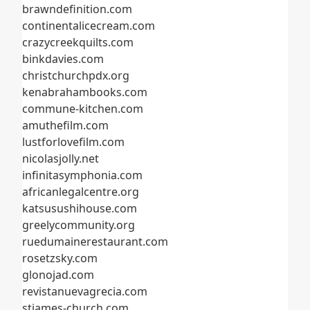
brawndefinition.com
continentalicecream.com
crazycreekquilts.com
binkdavies.com
christchurchpdx.org
kenabrahambooks.com
commune-kitchen.com
amuthefilm.com
lustforlovefilm.com
nicolasjolly.net
infinitasymphonia.com
africanlegalcentre.org
katsusushihouse.com
greelycommunity.org
ruedumainerestaurant.com
rosetzsky.com
glonojad.com
revistanuevagrecia.com
stjames-church.com