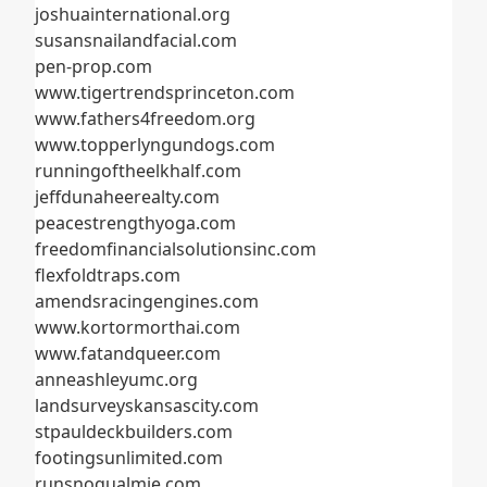
joshuainternational.org
susansnailandfacial.com
pen-prop.com
www.tigertrendsprinceton.com
www.fathers4freedom.org
www.topperlyngundogs.com
runningoftheelkhalf.com
jeffdunaheerealty.com
peacestrengthyoga.com
freedomfinancialsolutionsinc.com
flexfoldtraps.com
amendsracingengines.com
www.kortormorthai.com
www.fatandqueer.com
anneashleyumc.org
landsurveyskansascity.com
stpauldeckbuilders.com
footingsunlimited.com
runsnoqualmie.com