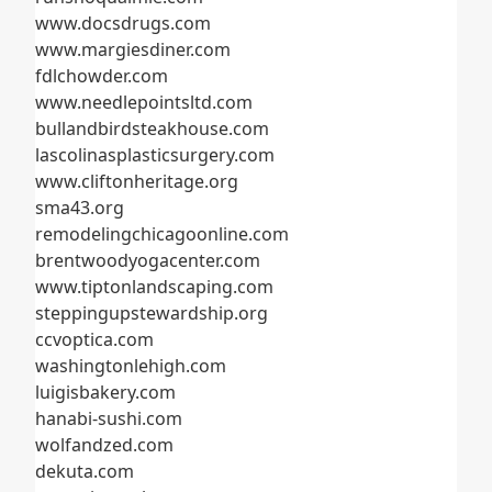
www.docsdrugs.com
www.margiesdiner.com
fdlchowder.com
www.needlepointsltd.com
bullandbirdsteakhouse.com
lascolinasplasticsurgery.com
www.cliftonheritage.org
sma43.org
remodelingchicagoonline.com
brentwoodyogacenter.com
www.tiptonlandscaping.com
steppingupstewardship.org
ccvoptica.com
washingtonlehigh.com
luigisbakery.com
hanabi-sushi.com
wolfandzed.com
dekuta.com