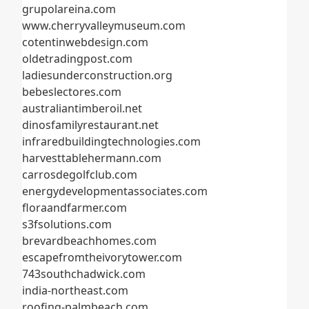
grupolareina.com
www.cherryvalleymuseum.com
cotentinwebdesign.com
oldetradingpost.com
ladiesunderconstruction.org
bebeslectores.com
australiantimberoil.net
dinosfamilyrestaurant.net
infraredbuildingtechnologies.com
harvesttablehermann.com
carrosdegolfclub.com
energydevelopmentassociates.com
floraandfarmer.com
s3fsolutions.com
brevardbeachhomes.com
escapefromtheivorytower.com
743southchadwick.com
india-northeast.com
roofing-palmbeach.com