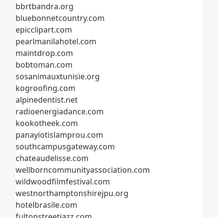
bbrtbandra.org
bluebonnetcountry.com
epicclipart.com
pearlmanilahotel.com
maintdrop.com
bobtoman.com
sosanimauxtunisie.org
kogroofing.com
alpinedentist.net
radioenergiadance.com
kookotheek.com
panayiotislamprou.com
southcampusgateway.com
chateaudelisse.com
wellborncommunityassociation.com
wildwoodfilmfestival.com
westnorthamptonshirejpu.org
hotelbrasile.com
fultonstreetjazz.com