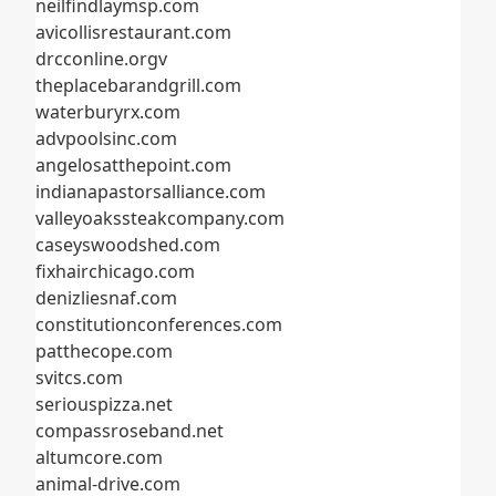
neilfindlaymsp.com
avicollisrestaurant.com
drcconline.org
v
theplacebarandgrill.com
waterburyrx.com
advpoolsinc.com
angelosatthepoint.com
indianapastorsalliance.com
valleyoakssteakcompany.com
caseyswoodshed.com
fixhairchicago.com
denizliesnaf.com
constitutionconferences.com
patthecope.com
svitcs.com
seriouspizza.net
compassroseband.net
altumcore.com
animal-drive.com