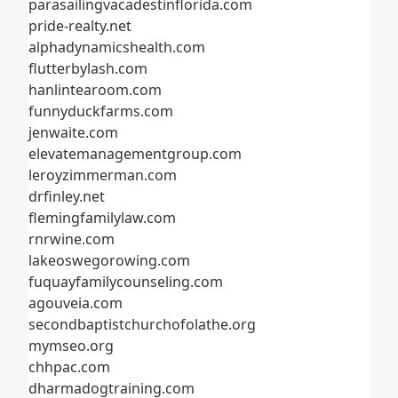
parasailingvacadestinflorida.com
pride-realty.net
alphadynamicshealth.com
flutterbylash.com
hanlintearoom.com
funnyduckfarms.com
jenwaite.com
elevatemanagementgroup.com
leroyzimmerman.com
drfinley.net
flemingfamilylaw.com
rnrwine.com
lakeoswegorowing.com
fuquayfamilycounseling.com
agouveia.com
secondbaptistchurchofolathe.org
mymseo.org
chhpac.com
dharmadogtraining.com