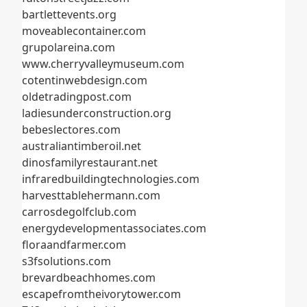
bartlettevents.org
moveablecontainer.com
grupolareina.com
www.cherryvalleymuseum.com
cotentinwebdesign.com
oldetradingpost.com
ladiesunderconstruction.org
bebeslectores.com
australiantimberoil.net
dinosfamilyrestaurant.net
infraredbuildingtechnologies.com
harvesttablehermann.com
carrosdegolfclub.com
energydevelopmentassociates.com
floraandfarmer.com
s3fsolutions.com
brevardbeachhomes.com
escapefromtheivorytower.com