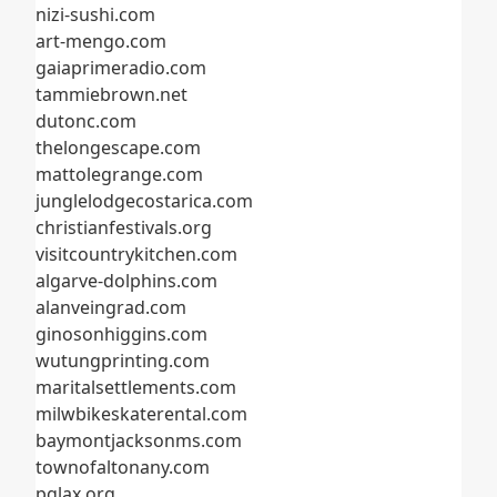
nizi-sushi.com
art-mengo.com
gaiaprimeradio.com
tammiebrown.net
dutonc.com
thelongescape.com
mattolegrange.com
junglelodgecostarica.com
christianfestivals.org
visitcountrykitchen.com
algarve-dolphins.com
alanveingrad.com
ginosonhiggins.com
wutungprinting.com
maritalsettlements.com
milwbikeskaterental.com
baymontjacksonms.com
townofaltonany.com
pglax.org