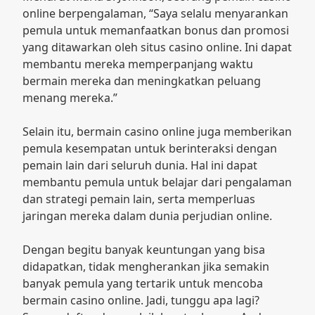
online berpengalaman, “Saya selalu menyarankan
pemula untuk memanfaatkan bonus dan promosi
yang ditawarkan oleh situs casino online. Ini dapat
membantu mereka memperpanjang waktu
bermain mereka dan meningkatkan peluang
menang mereka.”
Selain itu, bermain casino online juga memberikan
pemula kesempatan untuk berinteraksi dengan
pemain lain dari seluruh dunia. Hal ini dapat
membantu pemula untuk belajar dari pengalaman
dan strategi pemain lain, serta memperluas
jaringan mereka dalam dunia perjudian online.
Dengan begitu banyak keuntungan yang bisa
didapatkan, tidak mengherankan jika semakin
banyak pemula yang tertarik untuk mencoba
bermain casino online. Jadi, tunggu apa lagi?