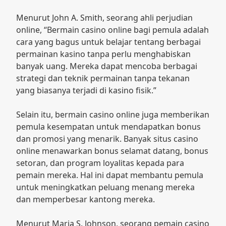
Menurut John A. Smith, seorang ahli perjudian
online, “Bermain casino online bagi pemula adalah
cara yang bagus untuk belajar tentang berbagai
permainan kasino tanpa perlu menghabiskan
banyak uang. Mereka dapat mencoba berbagai
strategi dan teknik permainan tanpa tekanan
yang biasanya terjadi di kasino fisik.”
Selain itu, bermain casino online juga memberikan
pemula kesempatan untuk mendapatkan bonus
dan promosi yang menarik. Banyak situs casino
online menawarkan bonus selamat datang, bonus
setoran, dan program loyalitas kepada para
pemain mereka. Hal ini dapat membantu pemula
untuk meningkatkan peluang menang mereka
dan memperbesar kantong mereka.
Menurut Maria S. Johnson, seorang pemain casino