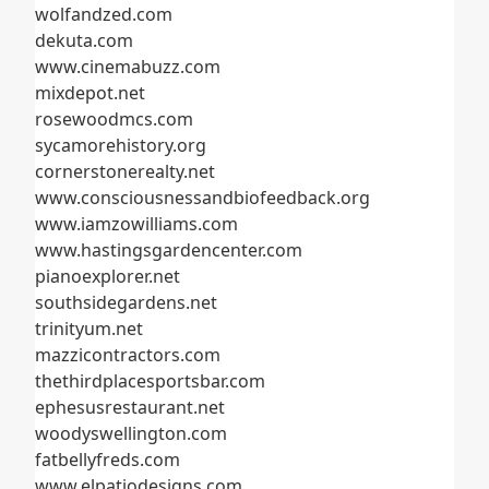
wolfandzed.com
dekuta.com
www.cinemabuzz.com
mixdepot.net
rosewoodmcs.com
sycamorehistory.org
cornerstonerealty.net
www.consciousnessandbiofeedback.org
www.iamzowilliams.com
www.hastingsgardencenter.com
pianoexplorer.net
southsidegardens.net
trinityum.net
mazzicontractors.com
thethirdplacesportsbar.com
ephesusrestaurant.net
woodyswellington.com
fatbellyfreds.com
www.elpatiodesigns.com