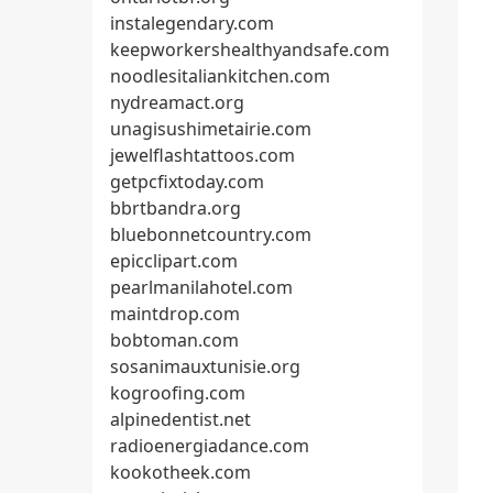
instalegendary.com
keepworkershealthyandsafe.com
noodlesitaliankitchen.com
nydreamact.org
unagisushimetairie.com
jewelflashtattoos.com
getpcfixtoday.com
bbrtbandra.org
bluebonnetcountry.com
epicclipart.com
pearlmanilahotel.com
maintdrop.com
bobtoman.com
sosanimauxtunisie.org
kogroofing.com
alpinedentist.net
radioenergiadance.com
kookotheek.com