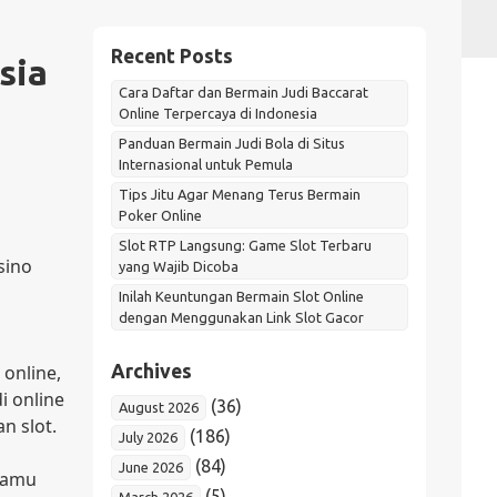
Recent Posts
sia
Cara Daftar dan Bermain Judi Baccarat
Online Terpercaya di Indonesia
Panduan Bermain Judi Bola di Situs
Internasional untuk Pemula
Tips Jitu Agar Menang Terus Bermain
Poker Online
Slot RTP Langsung: Game Slot Terbaru
sino
yang Wajib Dicoba
Inilah Keuntungan Bermain Slot Online
dengan Menggunakan Link Slot Gacor
 online,
Archives
i online
(36)
August 2026
n slot.
(186)
July 2026
(84)
June 2026
 kamu
(5)