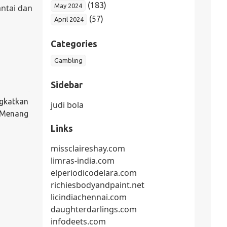
(183)
May 2024
ntai dan
(57)
April 2024
Categories
Gambling
Sidebar
ngkatkan
judi bola
 Menang
Links
missclaireshay.com
limras-india.com
elperiodicodelara.com
richiesbodyandpaint.net
licindiachennai.com
daughterdarlings.com
infodeets.com