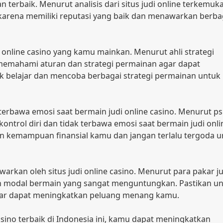
n terbaik. Menurut analisis dari situs judi online terkemuka
 karena memiliki reputasi yang baik dan menawarkan berba
 online casino yang kamu mainkan. Menurut ahli strategi
 memahami aturan dan strategi permainan agar dapat
 belajar dan mencoba berbagai strategi permainan untuk
 terbawa emosi saat bermain judi online casino. Menurut ps
 kontrol diri dan tidak terbawa emosi saat bermain judi onli
an kemampuan finansial kamu dan jangan terlalu tergoda u
kan oleh situs judi online casino. Menurut para pakar ju
n modal bermain yang sangat menguntungkan. Pastikan u
ar dapat meningkatkan peluang menang kamu.
ino terbaik di Indonesia ini, kamu dapat meningkatkan