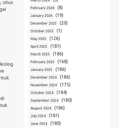
March 2026
, situs
(8)
February 2026
gai
(19)
January 2026
(20)
December 2025
(1)
October 2025
(126)
May 2025
(181)
April 2025
(186)
March 2025
(168)
February 2025
ikolog
(186)
January 2025
ne
(186)
ntuk
December 2024
(175)
November 2024
(184)
October 2024
di
(180)
September 2024
ntuk
(186)
August 2024
(181)
July 2024
(180)
June 2024