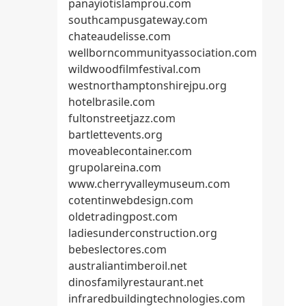
panayiotislamprou.com
southcampusgateway.com
chateaudelisse.com
wellborncommunityassociation.com
wildwoodfilmfestival.com
westnorthamptonshirejpu.org
hotelbrasile.com
fultonstreetjazz.com
bartlettevents.org
moveablecontainer.com
grupolareina.com
www.cherryvalleymuseum.com
cotentinwebdesign.com
oldetradingpost.com
ladiesunderconstruction.org
bebeslectores.com
australiantimberoil.net
dinosfamilyrestaurant.net
infraredbuildingtechnologies.com