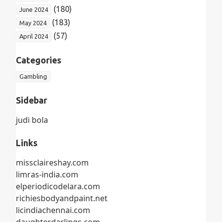
(180)
June 2024
(183)
May 2024
(57)
April 2024
Categories
Gambling
Sidebar
judi bola
Links
missclaireshay.com
limras-india.com
elperiodicodelara.com
richiesbodyandpaint.net
licindiachennai.com
daughterdarlings.com