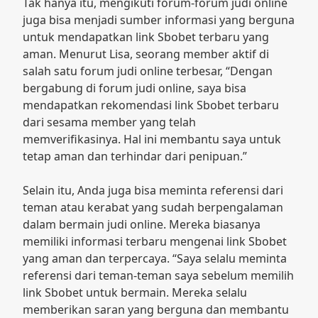
Tak hanya itu, mengikuti forum-forum judi online
juga bisa menjadi sumber informasi yang berguna
untuk mendapatkan link Sbobet terbaru yang
aman. Menurut Lisa, seorang member aktif di
salah satu forum judi online terbesar, “Dengan
bergabung di forum judi online, saya bisa
mendapatkan rekomendasi link Sbobet terbaru
dari sesama member yang telah
memverifikasinya. Hal ini membantu saya untuk
tetap aman dan terhindar dari penipuan.”
Selain itu, Anda juga bisa meminta referensi dari
teman atau kerabat yang sudah berpengalaman
dalam bermain judi online. Mereka biasanya
memiliki informasi terbaru mengenai link Sbobet
yang aman dan terpercaya. “Saya selalu meminta
referensi dari teman-teman saya sebelum memilih
link Sbobet untuk bermain. Mereka selalu
memberikan saran yang berguna dan membantu