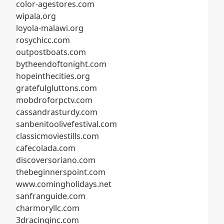
color-agestores.com
wipala.org
loyola-malawi.org
rosychicc.com
outpostboats.com
bytheendoftonight.com
hopeinthecities.org
gratefulgluttons.com
mobdroforpctv.com
cassandrasturdy.com
sanbenitoolivefestival.com
classicmoviestills.com
cafecolada.com
discoversoriano.com
thebeginnerspoint.com
www.comingholidays.net
sanfranguide.com
charmoryllc.com
3dracinginc.com