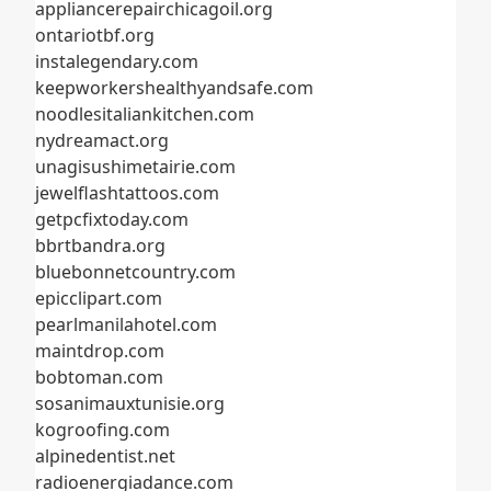
appliancerepairchicagoil.org
ontariotbf.org
instalegendary.com
keepworkershealthyandsafe.com
noodlesitaliankitchen.com
nydreamact.org
unagisushimetairie.com
jewelflashtattoos.com
getpcfixtoday.com
bbrtbandra.org
bluebonnetcountry.com
epicclipart.com
pearlmanilahotel.com
maintdrop.com
bobtoman.com
sosanimauxtunisie.org
kogroofing.com
alpinedentist.net
radioenergiadance.com