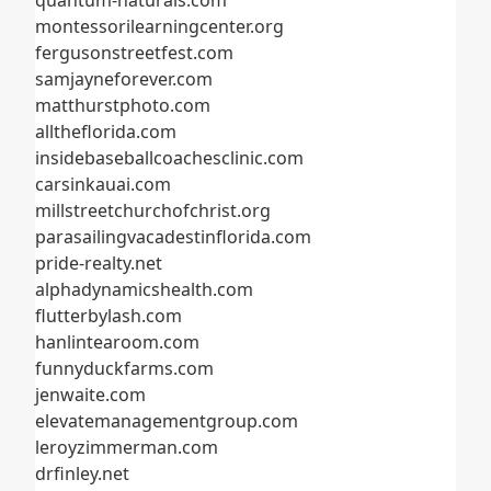
montessorilearningcenter.org
fergusonstreetfest.com
samjayneforever.com
matthurstphoto.com
alltheflorida.com
insidebaseballcoachesclinic.com
carsinkauai.com
millstreetchurchofchrist.org
parasailingvacadestinflorida.com
pride-realty.net
alphadynamicshealth.com
flutterbylash.com
hanlintearoom.com
funnyduckfarms.com
jenwaite.com
elevatemanagementgroup.com
leroyzimmerman.com
drfinley.net