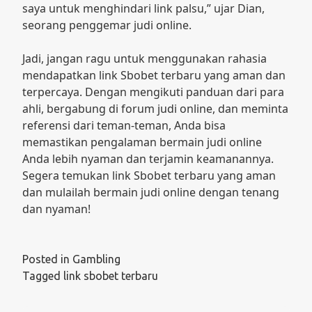
saya untuk menghindari link palsu,” ujar Dian,
seorang penggemar judi online.
Jadi, jangan ragu untuk menggunakan rahasia
mendapatkan link Sbobet terbaru yang aman dan
terpercaya. Dengan mengikuti panduan dari para
ahli, bergabung di forum judi online, dan meminta
referensi dari teman-teman, Anda bisa
memastikan pengalaman bermain judi online
Anda lebih nyaman dan terjamin keamanannya.
Segera temukan link Sbobet terbaru yang aman
dan mulailah bermain judi online dengan tenang
dan nyaman!
Posted in
Gambling
Tagged
link sbobet terbaru