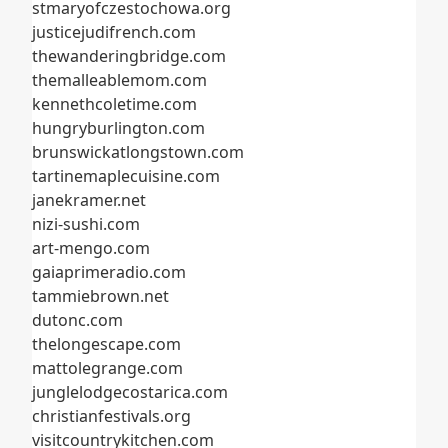
stmaryofczestochowa.org
justicejudifrench.com
thewanderingbridge.com
themalleablemom.com
kennethcoletime.com
hungryburlington.com
brunswickatlongstown.com
tartinemaplecuisine.com
janekramer.net
nizi-sushi.com
art-mengo.com
gaiaprimeradio.com
tammiebrown.net
dutonc.com
thelongescape.com
mattolegrange.com
junglelodgecostarica.com
christianfestivals.org
visitcountrykitchen.com