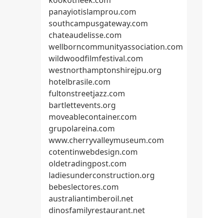
kookotheek.com
panayiotislamprou.com
southcampusgateway.com
chateaudelisse.com
wellborncommunityassociation.com
wildwoodfilmfestival.com
westnorthamptonshirejpu.org
hotelbrasile.com
fultonstreetjazz.com
bartlettevents.org
moveablecontainer.com
grupolareina.com
www.cherryvalleymuseum.com
cotentinwebdesign.com
oldetradingpost.com
ladiesunderconstruction.org
bebeslectores.com
australiantimberoil.net
dinosfamilyrestaurant.net