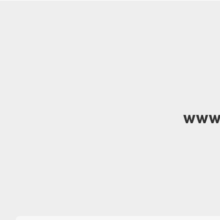
Skip
to
content
www.