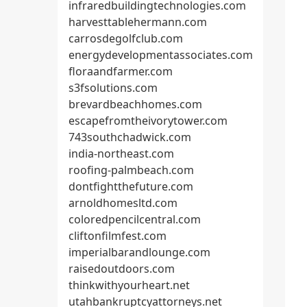
infraredbuildingtechnologies.com
harvesttablehermann.com
carrosdegolfclub.com
energydevelopmentassociates.com
floraandfarmer.com
s3fsolutions.com
brevardbeachhomes.com
escapefromtheivorytower.com
743southchadwick.com
india-northeast.com
roofing-palmbeach.com
dontfightthefuture.com
arnoldhomesltd.com
coloredpencilcentral.com
cliftonfilmfest.com
imperialbarandlounge.com
raisedoutdoors.com
thinkwithyourheart.net
utahbankruptcyattorneys.net