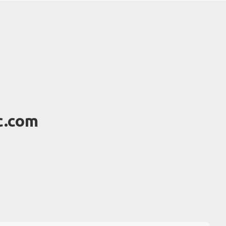
c.com