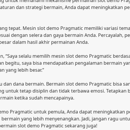
enting untuk memahami mekanisme permainan slot demo Pra
turan dan strategi bermain, Anda dapat meningkatkan pe
yang tepat. Mesin slot demo Pragmatic memiliki variasi tem
sesuai dengan selera dan gaya bermain Anda. Percayalah, p
esar dalam hasil akhir permainan Anda.
, “Saya selalu memilih mesin slot demo Pragmatic berdas
gan begitu, saya bisa mendapatkan pengalaman bermain yan
 yang lebih besar.”
tu dan dana bermain. Bermain slot demo Pragmatic bisa sa
 untuk tetap disiplin dan tidak terbawa emosi. Tetapkan 
ermain ketika sudah mencapainya.
emo Pragmatic untuk pemula, Anda dapat meningkatkan p
rmain yang lebih menyenangkan. Jadi, jangan ragu unt
ermain slot demo Pragmatic sekarang juga!