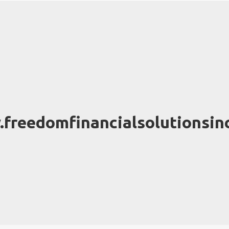
freedomfinancialsolutionsin