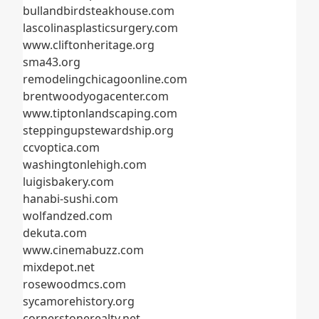
bullandbirdsteakhouse.com
lascolinasplasticsurgery.com
www.cliftonheritage.org
sma43.org
remodelingchicagoonline.com
brentwoodyogacenter.com
www.tiptonlandscaping.com
steppingupstewardship.org
ccvoptica.com
washingtonlehigh.com
luigisbakery.com
hanabi-sushi.com
wolfandzed.com
dekuta.com
www.cinemabuzz.com
mixdepot.net
rosewoodmcs.com
sycamorehistory.org
cornerstonerealty.net