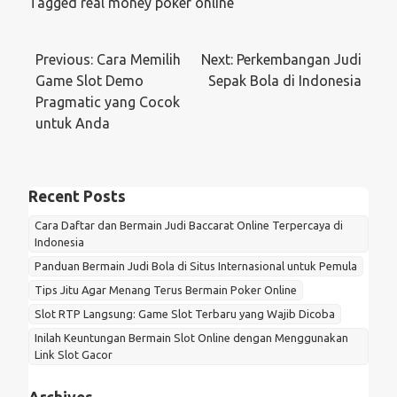
Tagged
real money poker online
Post
Previous:
Cara Memilih
Next:
Perkembangan Judi
navigation
Game Slot Demo
Sepak Bola di Indonesia
Pragmatic yang Cocok
untuk Anda
Recent Posts
Cara Daftar dan Bermain Judi Baccarat Online Terpercaya di
Indonesia
Panduan Bermain Judi Bola di Situs Internasional untuk Pemula
Tips Jitu Agar Menang Terus Bermain Poker Online
Slot RTP Langsung: Game Slot Terbaru yang Wajib Dicoba
Inilah Keuntungan Bermain Slot Online dengan Menggunakan
Link Slot Gacor