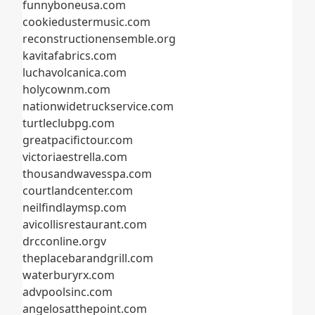
funnyboneusa.com
cookiedustermusic.com
reconstructionensemble.org
kavitafabrics.com
luchavolcanica.com
holycownm.com
nationwidetruckservice.com
turtleclubpg.com
greatpacifictour.com
victoriaestrella.com
thousandwavesspa.com
courtlandcenter.com
neilfindlaymsp.com
avicollisrestaurant.com
drcconline.org
v
theplacebarandgrill.com
waterburyrx.com
advpoolsinc.com
angelosatthepoint.com