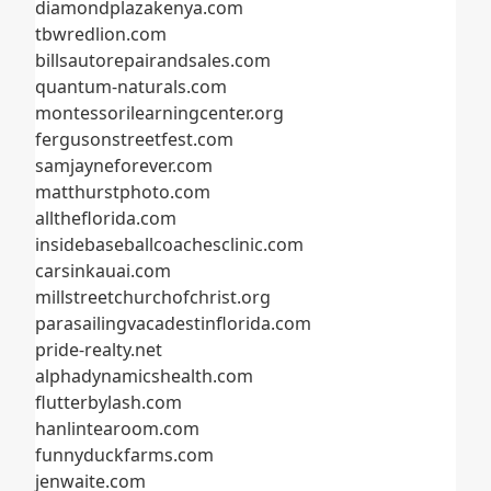
diamondplazakenya.com
tbwredlion.com
billsautorepairandsales.com
quantum-naturals.com
montessorilearningcenter.org
fergusonstreetfest.com
samjayneforever.com
matthurstphoto.com
alltheflorida.com
insidebaseballcoachesclinic.com
carsinkauai.com
millstreetchurchofchrist.org
parasailingvacadestinflorida.com
pride-realty.net
alphadynamicshealth.com
flutterbylash.com
hanlintearoom.com
funnyduckfarms.com
jenwaite.com