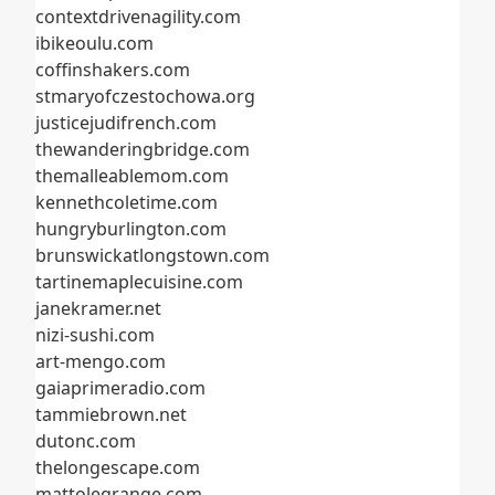
contextdrivenagility.com
ibikeoulu.com
coffinshakers.com
stmaryofczestochowa.org
justicejudifrench.com
thewanderingbridge.com
themalleablemom.com
kennethcoletime.com
hungryburlington.com
brunswickatlongstown.com
tartinemaplecuisine.com
janekramer.net
nizi-sushi.com
art-mengo.com
gaiaprimeradio.com
tammiebrown.net
dutonc.com
thelongescape.com
mattolegrange.com