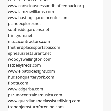
www.consciousnessandbiofeedback.org
www.iamzowilliams.com
www.hastingsgardencenter.com
pianoexplorer.net
southsidegardens.net
trinityum.net
mazzicontractors.com
thethirdplacesportsbar.com
ephesusrestaurant.net
woodyswellington.com
fatbellyfreds.com
www.elpatiodesigns.com
hudsonquarteryork.com
fibota.com
www.cdgerba.com
parunocentraldemusica.com
www.guardianangelassistedliving.com
trondhjemsturnforening.com