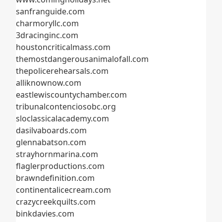
sanfranguide.com
charmoryllc.com
3dracinginc.com
houstoncriticalmass.com
themostdangerousanimalofall.com
thepolicerehearsals.com
alliknownow.com
eastlewiscountychamber.com
tribunalcontenciosobc.org
sloclassicalacademy.com
dasilvaboards.com
glennabatson.com
strayhornmarina.com
flaglerproductions.com
brawndefinition.com
continentalicecream.com
crazycreekquilts.com
binkdavies.com