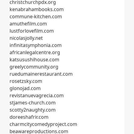
christchurchpdx.org
kenabrahambooks.com
commune-kitchen.com
amuthefilm.com
lustforlovefilm.com
nicolasjolly.net
infinitasymphonia.com
africanlegalcentre.org
katsusushihouse.com
greelycommunity.org
ruedumainerestaurant.com
rosetzsky.com
glonojad.com
revistanuevagrecia.com
stjames-church.com
scotty2naughty.com
doreeshafrir.com
charmcitycomedyproject.com
beawareproductions.com