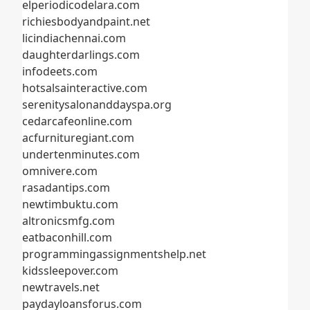
elperiodicodelara.com
richiesbodyandpaint.net
licindiachennai.com
daughterdarlings.com
infodeets.com
hotsalsainteractive.com
serenitysalonanddayspa.org
cedarcafeonline.com
acfurnituregiant.com
undertenminutes.com
omnivere.com
rasadantips.com
newtimbuktu.com
altronicsmfg.com
eatbaconhill.com
programmingassignmentshelp.net
kidssleepover.com
newtravels.net
paydayloansforus.com