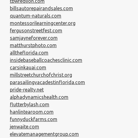
tbwredlion.com
billsautorepairandsales.com
quantum-naturals.com
montessorilearningcenter.org
fergusonstreetfest.com
samjayneforever.com
matthurstphoto.com
alltheflorida.com
insidebaseballcoachesclinic.com
carsinkauai.com
millstreetchurchofchrist.org
parasailingvacadestinflorida.com
pride-realty.net
alphadynamicshealth.com
flutterbylash.com
hanlintearoom.com
funnyduckfarms.com
jenwaite.com
elevatemanagementgroup.com