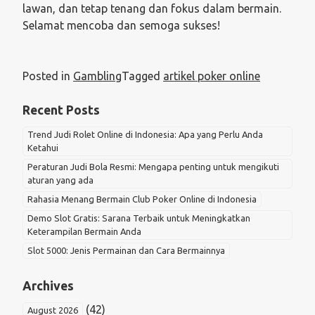
lawan, dan tetap tenang dan fokus dalam bermain.
Selamat mencoba dan semoga sukses!
Posted in
Gambling
Tagged
artikel poker online
Recent Posts
Trend Judi Rolet Online di Indonesia: Apa yang Perlu Anda
Ketahui
Peraturan Judi Bola Resmi: Mengapa penting untuk mengikuti
aturan yang ada
Rahasia Menang Bermain Club Poker Online di Indonesia
Demo Slot Gratis: Sarana Terbaik untuk Meningkatkan
Keterampilan Bermain Anda
Slot 5000: Jenis Permainan dan Cara Bermainnya
Archives
(42)
August 2026