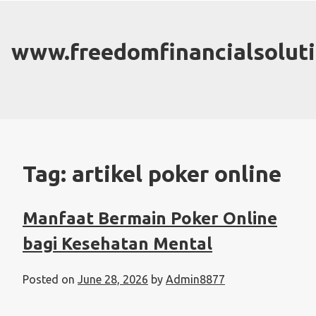
Skip
to
content
www.freedomfinancialsolut
Tag:
artikel poker online
Manfaat Bermain Poker Online
bagi Kesehatan Mental
Posted on
June 28, 2026
by
Admin8877