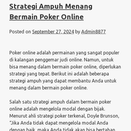
Strategi Ampuh Menang
Bermain Poker Online
Posted on
September 27, 2024
by
Admin8877
Poker online adalah permainan yang sangat populer
di kalangan penggemar judi online. Namun, untuk
bisa menang dalam bermain poker online, diperlukan
strategi yang tepat. Berikut ini adalah beberapa
strategi ampuh yang dapat membantu Anda untuk
menang dalam bermain poker online.
Salah satu strategi ampuh dalam bermain poker
online adalah mengelola modal dengan bijak.
Menurut ahli strategi poker terkenal, Doyle Brunson,
“Jika Anda tidak dapat mengelola modal Anda
dengan baik, maka Anda tidak akan bisa bertahan