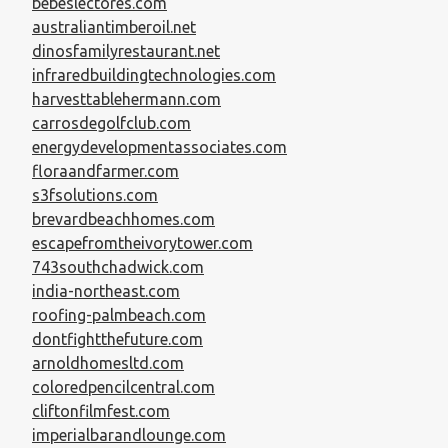
bebeslectores.com
australiantimberoil.net
dinosfamilyrestaurant.net
infraredbuildingtechnologies.com
harvesttablehermann.com
carrosdegolfclub.com
energydevelopmentassociates.com
floraandfarmer.com
s3fsolutions.com
brevardbeachhomes.com
escapefromtheivorytower.com
743southchadwick.com
india-northeast.com
roofing-palmbeach.com
dontfightthefuture.com
arnoldhomesltd.com
coloredpencilcentral.com
cliftonfilmfest.com
imperialbarandlounge.com