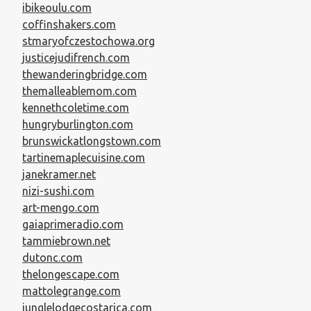
ibikeoulu.com
coffinshakers.com
stmaryofczestochowa.org
justicejudifrench.com
thewanderingbridge.com
themalleablemom.com
kennethcoletime.com
hungryburlington.com
brunswickatlongstown.com
tartinemaplecuisine.com
janekramer.net
nizi-sushi.com
art-mengo.com
gaiaprimeradio.com
tammiebrown.net
dutonc.com
thelongescape.com
mattolegrange.com
junglelodgecostarica.com