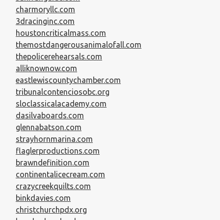
charmoryllc.com
3dracinginc.com
houstoncriticalmass.com
themostdangerousanimalofall.com
thepolicerehearsals.com
alliknownow.com
eastlewiscountychamber.com
tribunalcontenciosobc.org
sloclassicalacademy.com
dasilvaboards.com
glennabatson.com
strayhornmarina.com
flaglerproductions.com
brawndefinition.com
continentalicecream.com
crazycreekquilts.com
binkdavies.com
christchurchpdx.org