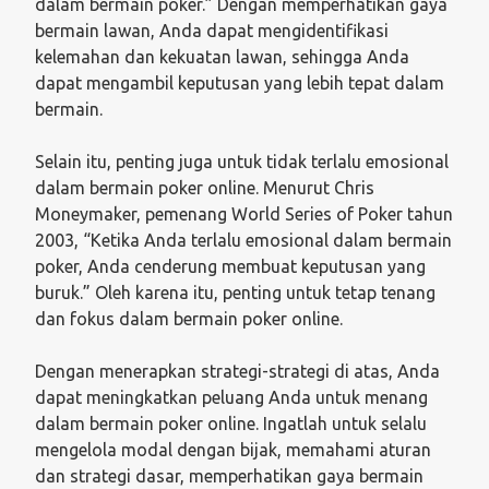
dalam bermain poker.” Dengan memperhatikan gaya
bermain lawan, Anda dapat mengidentifikasi
kelemahan dan kekuatan lawan, sehingga Anda
dapat mengambil keputusan yang lebih tepat dalam
bermain.
Selain itu, penting juga untuk tidak terlalu emosional
dalam bermain poker online. Menurut Chris
Moneymaker, pemenang World Series of Poker tahun
2003, “Ketika Anda terlalu emosional dalam bermain
poker, Anda cenderung membuat keputusan yang
buruk.” Oleh karena itu, penting untuk tetap tenang
dan fokus dalam bermain poker online.
Dengan menerapkan strategi-strategi di atas, Anda
dapat meningkatkan peluang Anda untuk menang
dalam bermain poker online. Ingatlah untuk selalu
mengelola modal dengan bijak, memahami aturan
dan strategi dasar, memperhatikan gaya bermain