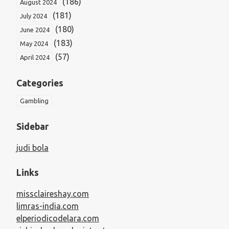
(186)
August 2024
(181)
July 2024
(180)
June 2024
(183)
May 2024
(57)
April 2024
Categories
Gambling
Sidebar
judi bola
Links
missclaireshay.com
limras-india.com
elperiodicodelara.com