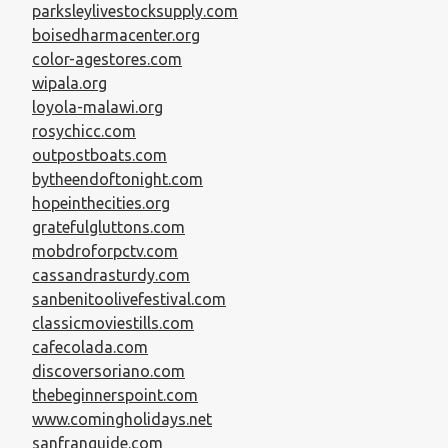
parksleylivestocksupply.com
boisedharmacenter.org
color-agestores.com
wipala.org
loyola-malawi.org
rosychicc.com
outpostboats.com
bytheendoftonight.com
hopeinthecities.org
gratefulgluttons.com
mobdroforpctv.com
cassandrasturdy.com
sanbenitoolivefestival.com
classicmoviestills.com
cafecolada.com
discoversoriano.com
thebeginnerspoint.com
www.comingholidays.net
sanfranguide.com