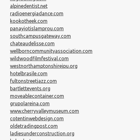
alpinedentist.net
radioenergiadance.com
kookotheek.com
panayiotislamprou.com
southcampusgateway.com
chateaudelisse.com
wellborncommunityassociation.com
wildwoodfilmfestival.com
westnorthamptonshirejpu.org
hotelbrasile.com
fultonstreetjazz.com
bartlettevents.org
moveablecontainer.com
grupolareina.com
www.cherryvalleymuseum.com
cotentinwebdesign.com
oldetradingpost.com
ladiesunderconstruction.org