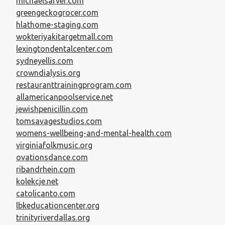
michaelsarver.com
greengeckogrocer.com
hlathome-staging.com
wokteriyakitargetmall.com
lexingtondentalcenter.com
sydneyellis.com
crowndialysis.org
restauranttrainingprogram.com
allamericanpoolservice.net
jewishpenicillin.com
tomsavagestudios.com
womens-wellbeing-and-mental-health.com
virginiafolkmusic.org
ovationsdance.com
ribandrhein.com
kolekcje.net
catolicanto.com
lbkeducationcenter.org
trinityriverdallas.org