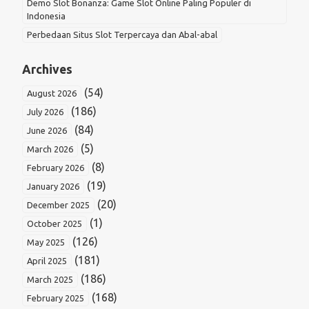
Demo Slot Bonanza: Game Slot Online Paling Populer di
Indonesia
Perbedaan Situs Slot Terpercaya dan Abal-abal
Archives
(54)
August 2026
(186)
July 2026
(84)
June 2026
(5)
March 2026
(8)
February 2026
(19)
January 2026
(20)
December 2025
(1)
October 2025
(126)
May 2025
(181)
April 2025
(186)
March 2025
(168)
February 2025