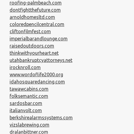
roofing-palmbeach.com
dontfightthefuture.com
arnoldhomesltd.com
coloredpencilcentral.com
cliftonfilmfest.com
imperialbarandlounge.com
raisedoutdoors.com
thinkwithyourheart.net
utahbankruptcyattorneys.net
irocknroll.com
www.wordoflife2000.org
idahosquaredancing.com
tawawcabins.com
folksemantic.com
sardosbar.com
italianvolt.com
berkshirealarmssystems.com
vizslabrewing.com
dralanbittner.com