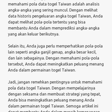
memahami pola data togel Taiwan adalah analisis
angka-angka yang sering muncul. Dengan melihat
data historis pengeluaran angka togel Taiwan, Anda
dapat melihat pola-pola tertentu yang bisa
membantu Anda dalam memprediksi angka-angka
yang akan keluar berikutnya.
Selain itu, Anda juga perlu memperhatikan pola-pola
lain seperti angka ganjil genap, angka besar kecil,
dan lain sebagainya. Dengan memahami pola-pola
tersebut, Anda dapat meningkatkan peluang menang
Anda dalam permainan togel Taiwan.
Jadi, jangan remehkan pentingnya untuk memahami
pola data togel Taiwan. Dengan mempelajarinya
dengan seksama dan membuat strategi yang tepat,
Anda bisa meningkatkan peluang menang Anda
dalam permainan togel Taiwan. Semoga artikel ini
dapat membantu Anda dalam meraih kemenangan