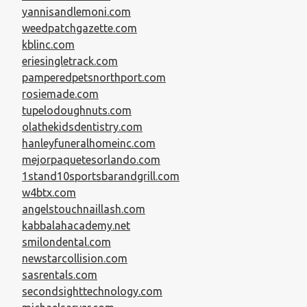
yannisandlemoni.com
weedpatchgazette.com
kblinc.com
eriesingletrack.com
pamperedpetsnorthport.com
rosiemade.com
tupelodoughnuts.com
olathekidsdentistry.com
hanleyfuneralhomeinc.com
mejorpaquetesorlando.com
1stand10sportsbarandgrill.com
w4btx.com
angelstouchnaillash.com
kabbalahacademy.net
smilondental.com
newstarcollision.com
sasrentals.com
secondsighttechnology.com