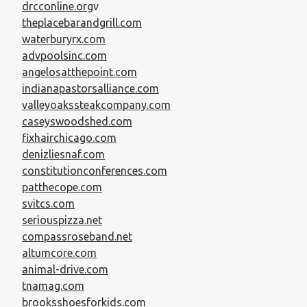
drcconline.org
v
theplacebarandgrill.com
waterburyrx.com
advpoolsinc.com
angelosatthepoint.com
indianapastorsalliance.com
valleyoakssteakcompany.com
caseyswoodshed.com
fixhairchicago.com
denizliesnaf.com
constitutionconferences.com
patthecope.com
svitcs.com
seriouspizza.net
compassroseband.net
altumcore.com
animal-drive.com
tnamag.com
brooksshoesforkids.com