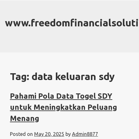
Skip
to
content
www.freedomfinancialsolut
Tag:
data keluaran sdy
Pahami Pola Data Togel SDY
untuk Meningkatkan Peluang
Menang
Posted on
May 20, 2025
by
Admin8877