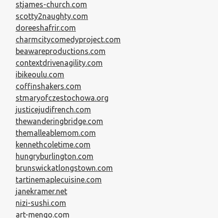
stjames-church.com
scotty2naughty.com
doreeshafrir.com
charmcitycomedyproject.com
beawareproductions.com
contextdrivenagility.com
ibikeoulu.com
coffinshakers.com
stmaryofczestochowa.org
justicejudifrench.com
thewanderingbridge.com
themalleablemom.com
kennethcoletime.com
hungryburlington.com
brunswickatlongstown.com
tartinemaplecuisine.com
janekramer.net
nizi-sushi.com
art-mengo.com